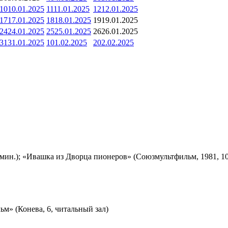
10
10.01.2025
11
11.01.2025
12
12.01.2025
17
17.01.2025
18
18.01.2025
19
19.01.2025
24
24.01.2025
25
25.01.2025
26
26.01.2025
31
31.01.2025
1
01.02.2025
2
02.02.2025
мин.); «Ивашка из Дворца пионеров» (Союзмультфильм, 1981, 10
м» (Конева, 6, читальный зал)