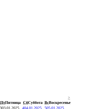
>
Пт
Пятница
Сб
Суббота
Вс
Воскресенье
3
03.01.2025
4
04.01.2025
5
05.01.2025