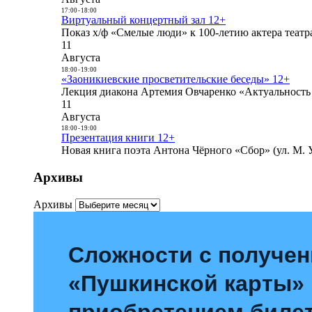
17:00
-
18:00
Виртуальный концертный зал 12+
Показ х/ф «Смелые люди» к 100-летию актера театра
11
Августа
18:00
-
19:00
«Заоникиевские просветительские беседы» 12+
Лекция диакона Артемия Овчаренко «Актуальность 
11
Августа
18:00
-
19:00
Презентация книги 12+
Новая книга поэта Антона Чёрного «Сбор» (ул. М. У
Архивы
Архивы
Сложности с получе
«Пушкинской карты»
приобретением билет