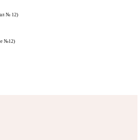
зал № 12)
ле №12)