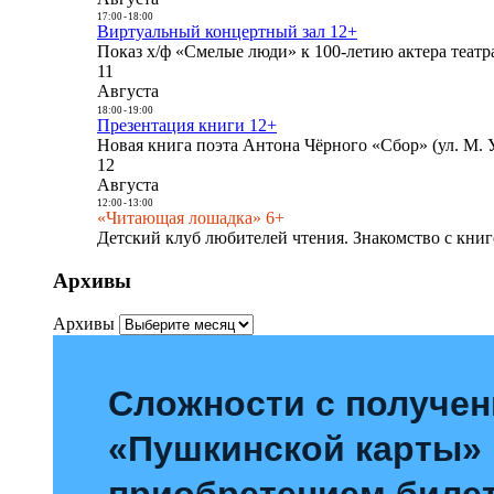
17:00
-
18:00
Виртуальный концертный зал 12+
Показ х/ф «Смелые люди» к 100-летию актера театра
11
Августа
18:00
-
19:00
Презентация книги 12+
Новая книга поэта Антона Чёрного «Сбор» (ул. М. У
12
Августа
12:00
-
13:00
«Читающая лошадка» 6+
Детский клуб любителей чтения. Знакомство с книг
Архивы
Архивы
Сложности с получе
«Пушкинской карты»
приобретением билет