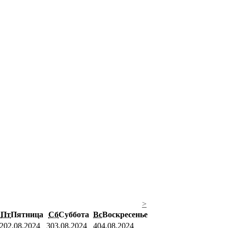
>
Пт
Пятница
Сб
Суббота
Вс
Воскресенье
2
02.08.2024
3
03.08.2024
4
04.08.2024