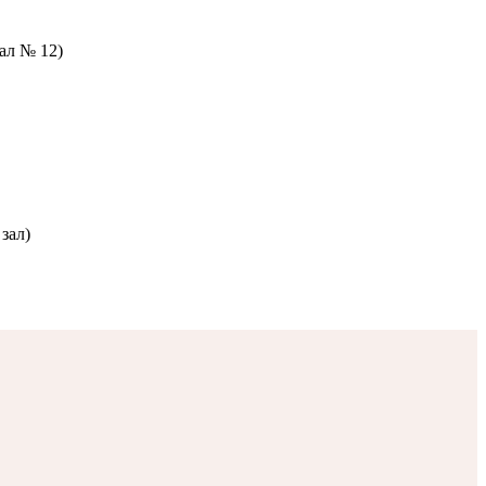
зал № 12)
зал)