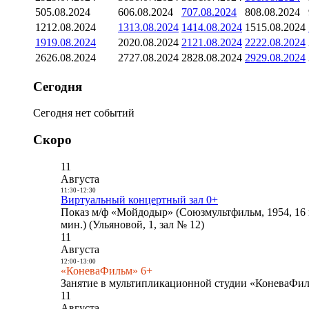
5
05.08.2024
6
06.08.2024
7
07.08.2024
8
08.08.2024
12
12.08.2024
13
13.08.2024
14
14.08.2024
15
15.08.2024
19
19.08.2024
20
20.08.2024
21
21.08.2024
22
22.08.2024
26
26.08.2024
27
27.08.2024
28
28.08.2024
29
29.08.2024
Сегодня
Сегодня нет событий
Скоро
11
Августа
11:30
-
12:30
Виртуальный концертный зал 0+
Показ м/ф «Мойдодыр» (Союзмультфильм, 1954, 16 
мин.) (Ульяновой, 1, зал № 12)
11
Августа
12:00
-
13:00
«КоневаФильм» 6+
Занятие в мультипликационной студии «КоневаФиль
11
Августа