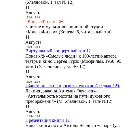
(Ульяновой, 1, зал № 12)
11
Августа
12:00
-
13:00
«КоневаФильм» 6+
Занятие в мультипликационной студии
«КоневаФильм» (Конева, 6, читальный зал)
11
Августа
17:00
-
18:00
Виртуальный концертный зал 12+
Показ х/ф «Смелые люди» к 100-летию актера
театра и кино Сергея Гурзо (Мосфильм, 1950, 95
мин.) (Ульяновой, 1, зал № 12)
11
Августа
18:00
-
19:00
«Заоникиевские просветительские беседы» 12+
Лекция диакона Артемия Овчаренко
«Актуальность красоты на пути духовного
преображения» (М. Ульяновой, 1, зале №12)
11
Августа
18:00
-
19:00
Презентация книги 12+
Новая книга поэта Антона Чёрного «Сбор» (ул.