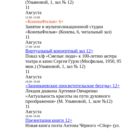
(Ульяновой, 1, зал № 12)
11
Августа
12:00
-
13:00
«КоневаФильм» 6+
Занятие в мультипликационной студии
«КоневаФильм» (Конева, 6, читальный зал)
11
Августа
17:00
-
18:00
Виртуальный концертный зал 12+
Показ х/ф «Смелые люди» к 100-летию актера
театра и кино Сергея Гурзо (Мосфильм, 1950, 95
мин.) (Ульяновой, 1, зал № 12)
11
Августа
18:00
-
19:00
«Заоникиевские просветительские беседы» 12+
Лекция диакона Артемия Овчаренко
«Актуальность красоты на пути духовного
преображения» (М. Ульяновой, 1, зале №12)
11
Августа
18:00
-
19:00
Презентация книги 12+
Новая книга поэта Антона Чёрного «Сбор» (ул.