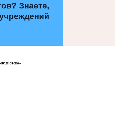
ов? Знаете,
 учреждений
библиотека»