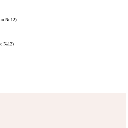
зал № 12)
ле №12)