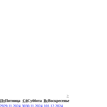
>
Пт
Пятница
Сб
Суббота
Вс
Воскресенье
29
29.11.2024
30
30.11.2024
1
01.12.2024