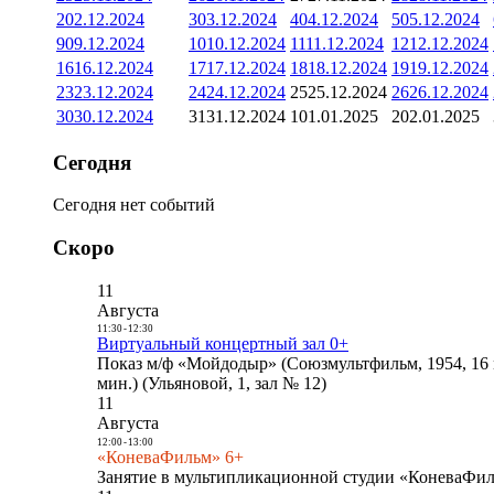
2
02.12.2024
3
03.12.2024
4
04.12.2024
5
05.12.2024
9
09.12.2024
10
10.12.2024
11
11.12.2024
12
12.12.2024
16
16.12.2024
17
17.12.2024
18
18.12.2024
19
19.12.2024
23
23.12.2024
24
24.12.2024
25
25.12.2024
26
26.12.2024
30
30.12.2024
31
31.12.2024
1
01.01.2025
2
02.01.2025
Сегодня
Сегодня нет событий
Скоро
11
Августа
11:30
-
12:30
Виртуальный концертный зал 0+
Показ м/ф «Мойдодыр» (Союзмультфильм, 1954, 16 
мин.) (Ульяновой, 1, зал № 12)
11
Августа
12:00
-
13:00
«КоневаФильм» 6+
Занятие в мультипликационной студии «КоневаФиль