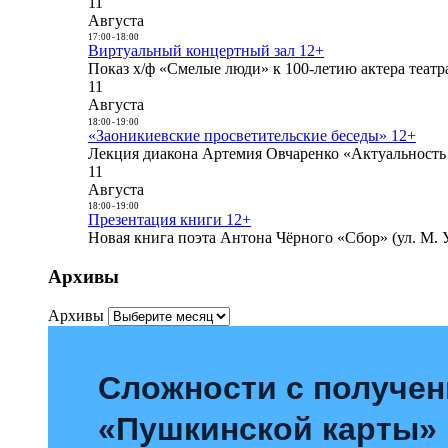
11
Августа
17:00
-
18:00
Виртуальный концертный зал 12+
Показ х/ф «Смелые люди» к 100-летию актера театра
11
Августа
18:00
-
19:00
«Заоникиевские просветительские беседы» 12+
Лекция диакона Артемия Овчаренко «Актуальность 
11
Августа
18:00
-
19:00
Презентация книги 12+
Новая книга поэта Антона Чёрного «Сбор» (ул. М. У
Архивы
Архивы
Сложности с получе
«Пушкинской карты»