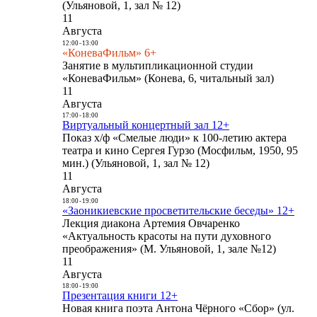
(Ульяновой, 1, зал № 12)
11
Августа
12:00
-
13:00
«КоневаФильм» 6+
Занятие в мультипликационной студии
«КоневаФильм» (Конева, 6, читальный зал)
11
Августа
17:00
-
18:00
Виртуальный концертный зал 12+
Показ х/ф «Смелые люди» к 100-летию актера
театра и кино Сергея Гурзо (Мосфильм, 1950, 95
мин.) (Ульяновой, 1, зал № 12)
11
Августа
18:00
-
19:00
«Заоникиевские просветительские беседы» 12+
Лекция диакона Артемия Овчаренко
«Актуальность красоты на пути духовного
преображения» (М. Ульяновой, 1, зале №12)
11
Августа
18:00
-
19:00
Презентация книги 12+
Новая книга поэта Антона Чёрного «Сбор» (ул.