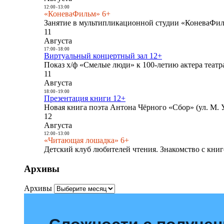
12:00
-
13:00
«КоневаФильм» 6+
Занятие в мультипликационной студии «КоневаФиль
11
Августа
17:00
-
18:00
Виртуальный концертный зал 12+
Показ х/ф «Смелые люди» к 100-летию актера театра
11
Августа
18:00
-
19:00
Презентация книги 12+
Новая книга поэта Антона Чёрного «Сбор» (ул. М. У
12
Августа
12:00
-
13:00
«Читающая лошадка» 6+
Детский клуб любителей чтения. Знакомство с книг
Архивы
Архивы