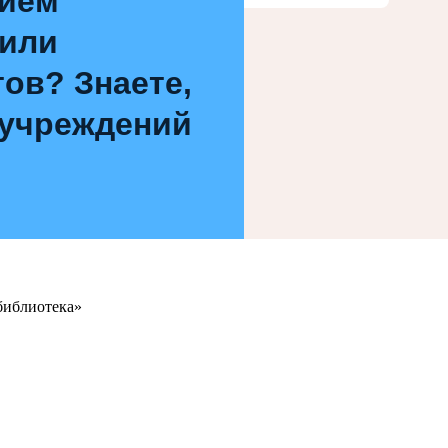
нием
 или
ов? Знаете,
 учреждений
библиотека»