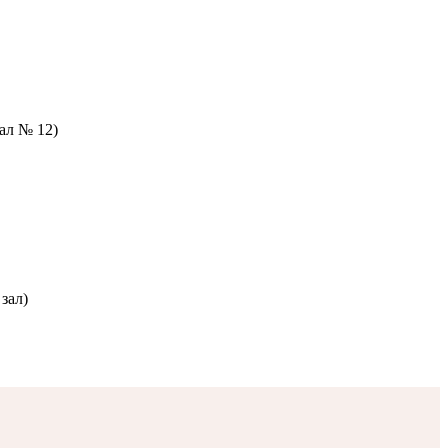
зал № 12)
зал)