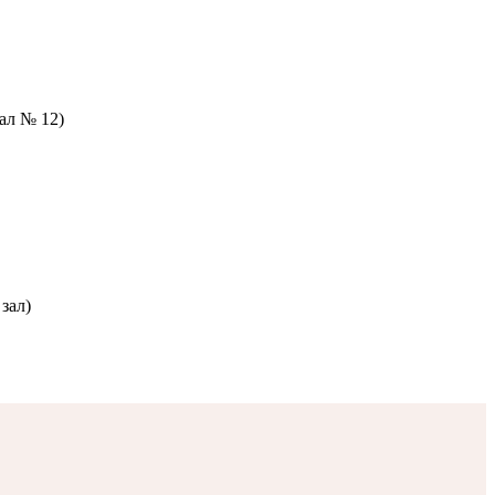
зал № 12)
зал)