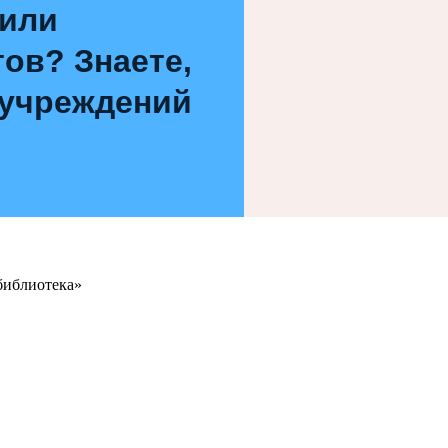
 или
ов? Знаете,
 учреждений
библиотека»