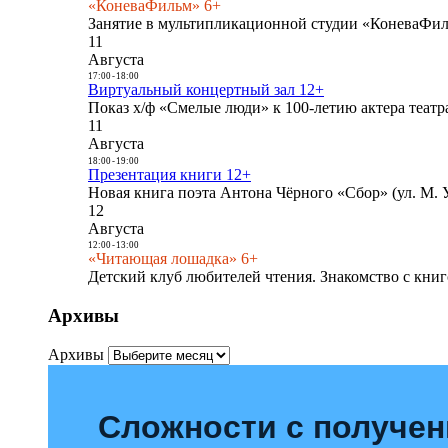
«КоневаФильм» 6+
Занятие в мультипликационной студии «КоневаФиль
11
Августа
17:00
-
18:00
Виртуальный концертный зал 12+
Показ х/ф «Смелые люди» к 100-летию актера театра
11
Августа
18:00
-
19:00
Презентация книги 12+
Новая книга поэта Антона Чёрного «Сбор» (ул. М. У
12
Августа
12:00
-
13:00
«Читающая лошадка» 6+
Детский клуб любителей чтения. Знакомство с книг
Архивы
Архивы
Сложности с получе