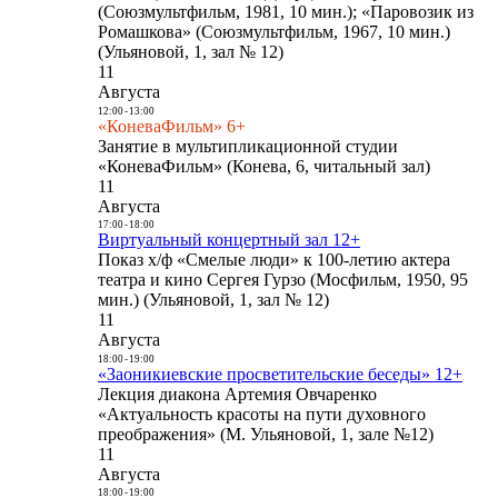
(Союзмультфильм, 1981, 10 мин.); «Паровозик из
Ромашкова» (Союзмультфильм, 1967, 10 мин.)
(Ульяновой, 1, зал № 12)
11
Августа
12:00
-
13:00
«КоневаФильм» 6+
Занятие в мультипликационной студии
«КоневаФильм» (Конева, 6, читальный зал)
11
Августа
17:00
-
18:00
Виртуальный концертный зал 12+
Показ х/ф «Смелые люди» к 100-летию актера
театра и кино Сергея Гурзо (Мосфильм, 1950, 95
мин.) (Ульяновой, 1, зал № 12)
11
Августа
18:00
-
19:00
«Заоникиевские просветительские беседы» 12+
Лекция диакона Артемия Овчаренко
«Актуальность красоты на пути духовного
преображения» (М. Ульяновой, 1, зале №12)
11
Августа
18:00
-
19:00