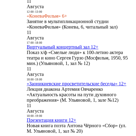
11
Августа
12:00
-
13:00
«КоневаФильм» 6+
Занятие в мультипликационной студии
«КоневаФильм» (Конева, 6, читальный зал)
11
Августа
17:00
-
18:00
Виртуальный концертный зал 12+
Показ х/ф «Смелые люди» к 100-летию актера
театра и кино Сергея Гурзо (Мосфильм, 1950, 95
мин.) (Ульяновой, 1, зал № 12)
11
Августа
18:00
-
19:00
«Заоникиевские просветительские беседы» 12+
Лекция диакона Артемия Овчаренко
«Актуальность красоты на пути духовного
преображения» (М. Ульяновой, 1, зале №12)
11
Августа
18:00
-
19:00
Презентация книги 12+
Новая книга поэта Антона Чёрного «Сбор» (ул.
М. Ульяновой, 1, зал № 20)