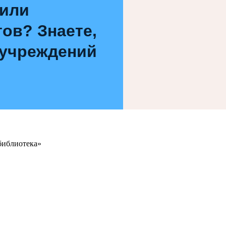
 или
ов? Знаете,
 учреждений
библиотека»