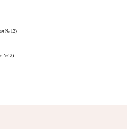
зал № 12)
ле №12)