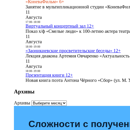
«КоневаФильм» 6+
Занятие в мультипликационной студии «КоневаФиль
11
Августа
17:00
-
18:00
Виртуальный концертный зал 12+
Показ х/ф «Смелые люди» к 100-летию актера театра
11
Августа
18:00
-
19:00
«Заоникиевские просветительские беседы» 12+
Лекция диакона Артемия Овчаренко «Актуальность 
11
Августа
18:00
-
19:00
Презентация книги 12+
Новая книга поэта Антона Чёрного «Сбор» (ул. М. У
Архивы
Архивы
Сложности с получе