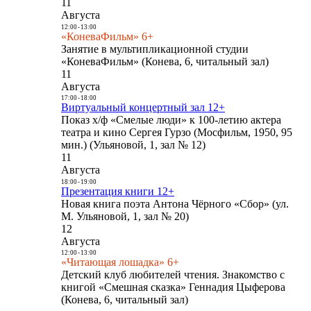
11
Августа
12:00
-
13:00
«КоневаФильм» 6+
Занятие в мультипликационной студии
«КоневаФильм» (Конева, 6, читальный зал)
11
Августа
17:00
-
18:00
Виртуальный концертный зал 12+
Показ х/ф «Смелые люди» к 100-летию актера
театра и кино Сергея Гурзо (Мосфильм, 1950, 95
мин.) (Ульяновой, 1, зал № 12)
11
Августа
18:00
-
19:00
Презентация книги 12+
Новая книга поэта Антона Чёрного «Сбор» (ул.
М. Ульяновой, 1, зал № 20)
12
Августа
12:00
-
13:00
«Читающая лошадка» 6+
Детский клуб любителей чтения. Знакомство с
книгой «Смешная сказка» Геннадия Цыферова
(Конева, 6, читальный зал)