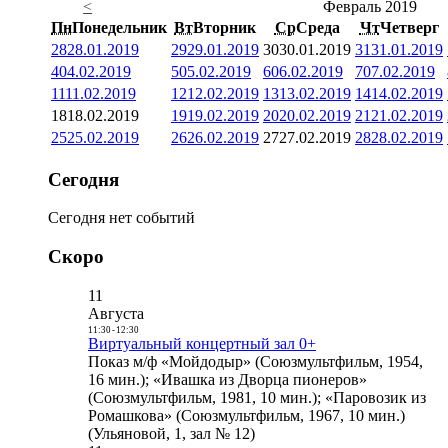
<
Февраль 2019
Пн
Понедельник
Вт
Вторник
Ср
Среда
Чт
Четверг
28
28.01.2019
29
29.01.2019
30
30.01.2019
31
31.01.2019
4
04.02.2019
5
05.02.2019
6
06.02.2019
7
07.02.2019
11
11.02.2019
12
12.02.2019
13
13.02.2019
14
14.02.2019
18
18.02.2019
19
19.02.2019
20
20.02.2019
21
21.02.2019
25
25.02.2019
26
26.02.2019
27
27.02.2019
28
28.02.2019
Сегодня
Сегодня нет событий
Скоро
11
Августа
11:30
-
12:30
Виртуальный концертный зал 0+
Показ м/ф «Мойдодыр» (Союзмультфильм, 1954,
16 мин.); «Ивашка из Дворца пионеров»
(Союзмультфильм, 1981, 10 мин.); «Паровозик из
Ромашкова» (Союзмультфильм, 1967, 10 мин.)
(Ульяновой, 1, зал № 12)