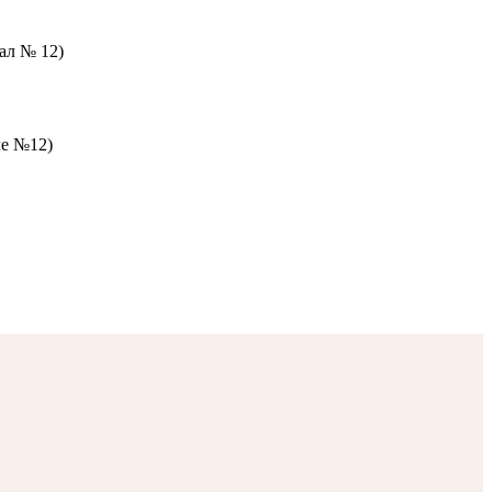
зал № 12)
ле №12)