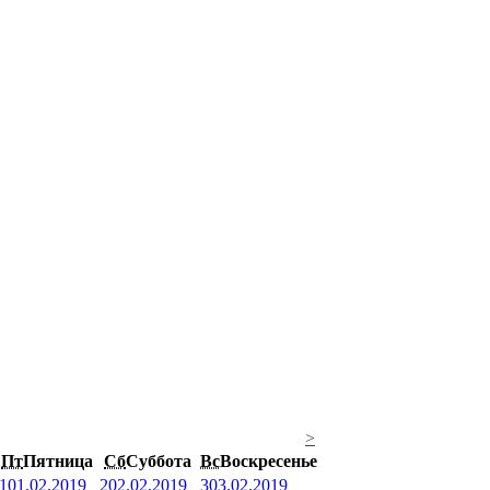
>
Пт
Пятница
Сб
Суббота
Вс
Воскресенье
1
01.02.2019
2
02.02.2019
3
03.02.2019