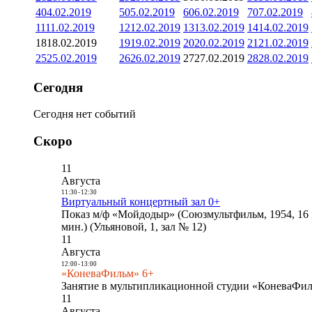
4
04.02.2019
5
05.02.2019
6
06.02.2019
7
07.02.2019
11
11.02.2019
12
12.02.2019
13
13.02.2019
14
14.02.2019
18
18.02.2019
19
19.02.2019
20
20.02.2019
21
21.02.2019
25
25.02.2019
26
26.02.2019
27
27.02.2019
28
28.02.2019
Сегодня
Сегодня нет событий
Скоро
11
Августа
11:30
-
12:30
Виртуальный концертный зал 0+
Показ м/ф «Мойдодыр» (Союзмультфильм, 1954, 16 
мин.) (Ульяновой, 1, зал № 12)
11
Августа
12:00
-
13:00
«КоневаФильм» 6+
Занятие в мультипликационной студии «КоневаФиль
11
Августа