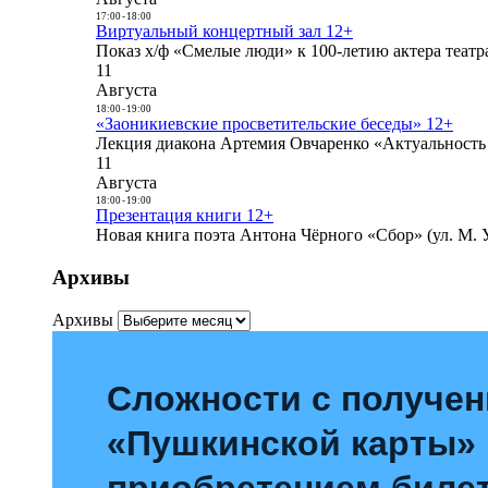
17:00
-
18:00
Виртуальный концертный зал 12+
Показ х/ф «Смелые люди» к 100-летию актера театра
11
Августа
18:00
-
19:00
«Заоникиевские просветительские беседы» 12+
Лекция диакона Артемия Овчаренко «Актуальность 
11
Августа
18:00
-
19:00
Презентация книги 12+
Новая книга поэта Антона Чёрного «Сбор» (ул. М. У
Архивы
Архивы
Сложности с получе
«Пушкинской карты»
приобретением билет