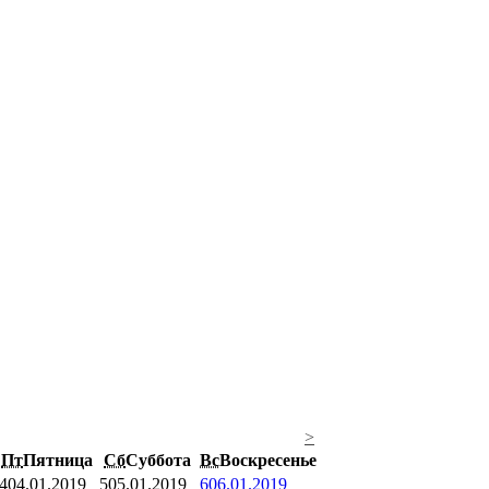
>
Пт
Пятница
Сб
Суббота
Вс
Воскресенье
4
04.01.2019
5
05.01.2019
6
06.01.2019