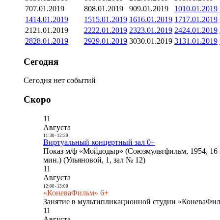
7
07.01.2019
8
08.01.2019
9
09.01.2019
10
10.01.2019
14
14.01.2019
15
15.01.2019
16
16.01.2019
17
17.01.2019
21
21.01.2019
22
22.01.2019
23
23.01.2019
24
24.01.2019
28
28.01.2019
29
29.01.2019
30
30.01.2019
31
31.01.2019
Сегодня
Сегодня нет событий
Скоро
11
Августа
11:30
-
12:30
Виртуальный концертный зал 0+
Показ м/ф «Мойдодыр» (Союзмультфильм, 1954, 16 
мин.) (Ульяновой, 1, зал № 12)
11
Августа
12:00
-
13:00
«КоневаФильм» 6+
Занятие в мультипликационной студии «КоневаФиль
11
Августа