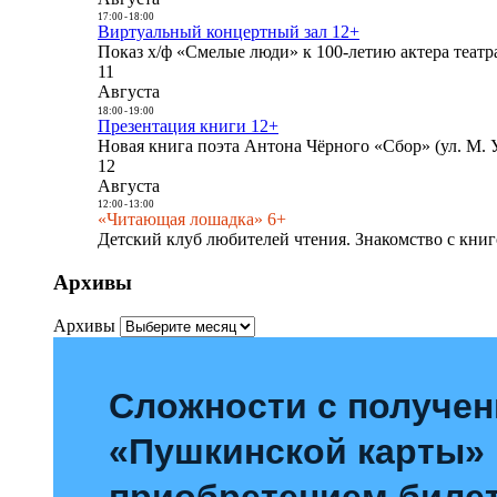
17:00
-
18:00
Виртуальный концертный зал 12+
Показ х/ф «Смелые люди» к 100-летию актера театра
11
Августа
18:00
-
19:00
Презентация книги 12+
Новая книга поэта Антона Чёрного «Сбор» (ул. М. У
12
Августа
12:00
-
13:00
«Читающая лошадка» 6+
Детский клуб любителей чтения. Знакомство с книг
Архивы
Архивы
Сложности с получе
«Пушкинской карты»
приобретением билет