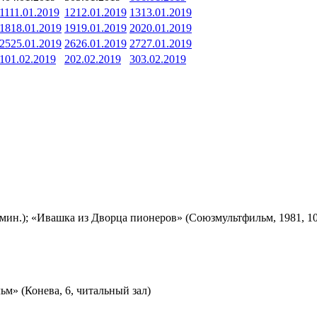
11
11.01.2019
12
12.01.2019
13
13.01.2019
18
18.01.2019
19
19.01.2019
20
20.01.2019
25
25.01.2019
26
26.01.2019
27
27.01.2019
1
01.02.2019
2
02.02.2019
3
03.02.2019
мин.); «Ивашка из Дворца пионеров» (Союзмультфильм, 1981, 10
м» (Конева, 6, читальный зал)