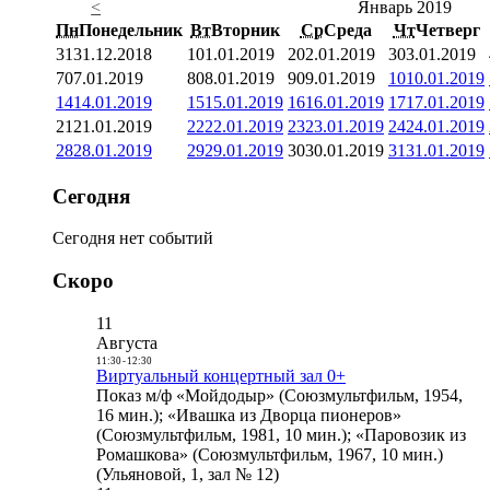
<
Январь 2019
Пн
Понедельник
Вт
Вторник
Ср
Среда
Чт
Четверг
31
31.12.2018
1
01.01.2019
2
02.01.2019
3
03.01.2019
7
07.01.2019
8
08.01.2019
9
09.01.2019
10
10.01.2019
14
14.01.2019
15
15.01.2019
16
16.01.2019
17
17.01.2019
21
21.01.2019
22
22.01.2019
23
23.01.2019
24
24.01.2019
28
28.01.2019
29
29.01.2019
30
30.01.2019
31
31.01.2019
Сегодня
Сегодня нет событий
Скоро
11
Августа
11:30
-
12:30
Виртуальный концертный зал 0+
Показ м/ф «Мойдодыр» (Союзмультфильм, 1954,
16 мин.); «Ивашка из Дворца пионеров»
(Союзмультфильм, 1981, 10 мин.); «Паровозик из
Ромашкова» (Союзмультфильм, 1967, 10 мин.)
(Ульяновой, 1, зал № 12)