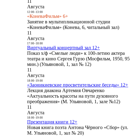
11
Августа
12:00
-
13:00
«КоневаФильм» 6+
Занятие в мультипликационной студии
«КоневаФильм» (Конева, 6, читальный зал)
11
Августа
17:00
-
18:00
Виртуальный концертный зал 12+
Показ х/ф «Смелые люди» к 100-летию актера
театра и кино Сергея Гурзо (Мосфильм, 1950, 95
мин.) (Ульяновой, 1, зал № 12)
11
Августа
18:00
-
19:00
«Заоникиевские просветительские беседы» 12+
Лекция диакона Артемия Овчаренко
«Актуальность красоты на пути духовного
преображения» (М. Ульяновой, 1, зале №12)
11
Августа
18:00
-
19:00
Презентация книги 12+
Новая книга поэта Антона Чёрного «Сбор» (ул.
М. Ульяновой, 1, зал № 20)