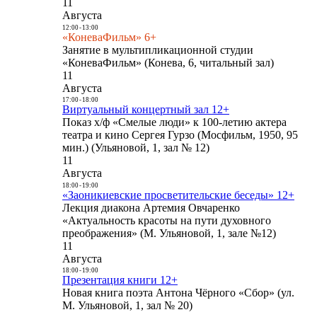
11
Августа
12:00
-
13:00
«КоневаФильм» 6+
Занятие в мультипликационной студии
«КоневаФильм» (Конева, 6, читальный зал)
11
Августа
17:00
-
18:00
Виртуальный концертный зал 12+
Показ х/ф «Смелые люди» к 100-летию актера
театра и кино Сергея Гурзо (Мосфильм, 1950, 95
мин.) (Ульяновой, 1, зал № 12)
11
Августа
18:00
-
19:00
«Заоникиевские просветительские беседы» 12+
Лекция диакона Артемия Овчаренко
«Актуальность красоты на пути духовного
преображения» (М. Ульяновой, 1, зале №12)
11
Августа
18:00
-
19:00
Презентация книги 12+
Новая книга поэта Антона Чёрного «Сбор» (ул.
М. Ульяновой, 1, зал № 20)