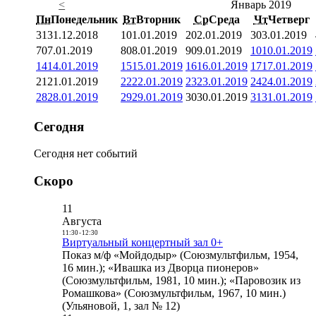
<
Январь 2019
Пн
Понедельник
Вт
Вторник
Ср
Среда
Чт
Четверг
31
31.12.2018
1
01.01.2019
2
02.01.2019
3
03.01.2019
7
07.01.2019
8
08.01.2019
9
09.01.2019
10
10.01.2019
14
14.01.2019
15
15.01.2019
16
16.01.2019
17
17.01.2019
21
21.01.2019
22
22.01.2019
23
23.01.2019
24
24.01.2019
28
28.01.2019
29
29.01.2019
30
30.01.2019
31
31.01.2019
Сегодня
Сегодня нет событий
Скоро
11
Августа
11:30
-
12:30
Виртуальный концертный зал 0+
Показ м/ф «Мойдодыр» (Союзмультфильм, 1954,
16 мин.); «Ивашка из Дворца пионеров»
(Союзмультфильм, 1981, 10 мин.); «Паровозик из
Ромашкова» (Союзмультфильм, 1967, 10 мин.)
(Ульяновой, 1, зал № 12)