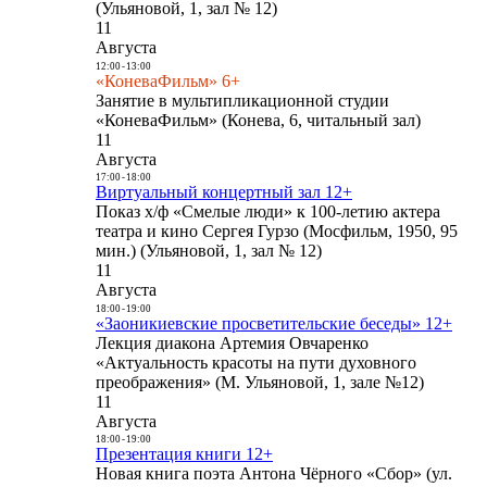
(Ульяновой, 1, зал № 12)
11
Августа
12:00
-
13:00
«КоневаФильм» 6+
Занятие в мультипликационной студии
«КоневаФильм» (Конева, 6, читальный зал)
11
Августа
17:00
-
18:00
Виртуальный концертный зал 12+
Показ х/ф «Смелые люди» к 100-летию актера
театра и кино Сергея Гурзо (Мосфильм, 1950, 95
мин.) (Ульяновой, 1, зал № 12)
11
Августа
18:00
-
19:00
«Заоникиевские просветительские беседы» 12+
Лекция диакона Артемия Овчаренко
«Актуальность красоты на пути духовного
преображения» (М. Ульяновой, 1, зале №12)
11
Августа
18:00
-
19:00
Презентация книги 12+
Новая книга поэта Антона Чёрного «Сбор» (ул.