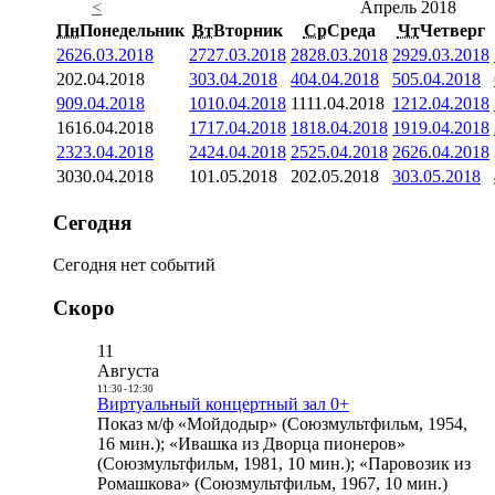
<
Апрель 2018
Пн
Понедельник
Вт
Вторник
Ср
Среда
Чт
Четверг
26
26.03.2018
27
27.03.2018
28
28.03.2018
29
29.03.2018
2
02.04.2018
3
03.04.2018
4
04.04.2018
5
05.04.2018
9
09.04.2018
10
10.04.2018
11
11.04.2018
12
12.04.2018
16
16.04.2018
17
17.04.2018
18
18.04.2018
19
19.04.2018
23
23.04.2018
24
24.04.2018
25
25.04.2018
26
26.04.2018
30
30.04.2018
1
01.05.2018
2
02.05.2018
3
03.05.2018
Сегодня
Сегодня нет событий
Скоро
11
Августа
11:30
-
12:30
Виртуальный концертный зал 0+
Показ м/ф «Мойдодыр» (Союзмультфильм, 1954,
16 мин.); «Ивашка из Дворца пионеров»
(Союзмультфильм, 1981, 10 мин.); «Паровозик из
Ромашкова» (Союзмультфильм, 1967, 10 мин.)