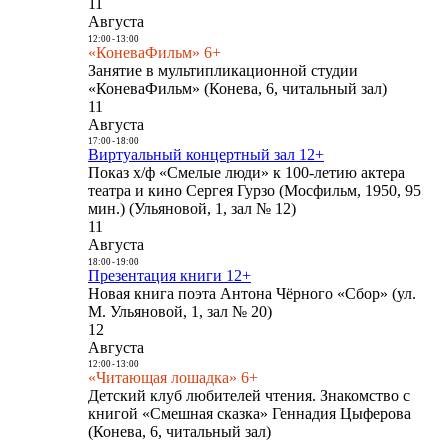
11
Августа
12:00
-
13:00
«КоневаФильм» 6+
Занятие в мультипликационной студии
«КоневаФильм» (Конева, 6, читальный зал)
11
Августа
17:00
-
18:00
Виртуальный концертный зал 12+
Показ х/ф «Смелые люди» к 100-летию актера
театра и кино Сергея Гурзо (Мосфильм, 1950, 95
мин.) (Ульяновой, 1, зал № 12)
11
Августа
18:00
-
19:00
Презентация книги 12+
Новая книга поэта Антона Чёрного «Сбор» (ул.
М. Ульяновой, 1, зал № 20)
12
Августа
12:00
-
13:00
«Читающая лошадка» 6+
Детский клуб любителей чтения. Знакомство с
книгой «Смешная сказка» Геннадия Цыферова
(Конева, 6, читальный зал)