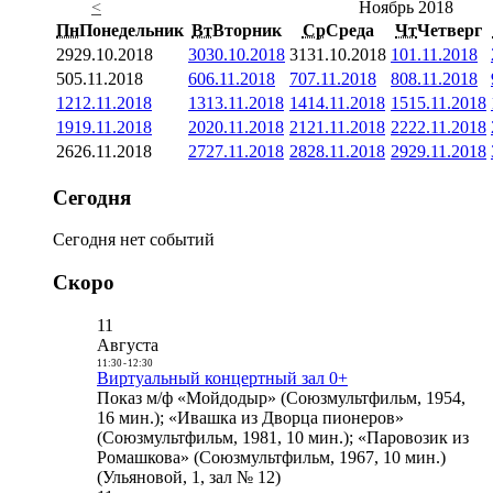
<
Ноябрь 2018
Пн
Понедельник
Вт
Вторник
Ср
Среда
Чт
Четверг
29
29.10.2018
30
30.10.2018
31
31.10.2018
1
01.11.2018
5
05.11.2018
6
06.11.2018
7
07.11.2018
8
08.11.2018
12
12.11.2018
13
13.11.2018
14
14.11.2018
15
15.11.2018
19
19.11.2018
20
20.11.2018
21
21.11.2018
22
22.11.2018
26
26.11.2018
27
27.11.2018
28
28.11.2018
29
29.11.2018
Сегодня
Сегодня нет событий
Скоро
11
Августа
11:30
-
12:30
Виртуальный концертный зал 0+
Показ м/ф «Мойдодыр» (Союзмультфильм, 1954,
16 мин.); «Ивашка из Дворца пионеров»
(Союзмультфильм, 1981, 10 мин.); «Паровозик из
Ромашкова» (Союзмультфильм, 1967, 10 мин.)
(Ульяновой, 1, зал № 12)