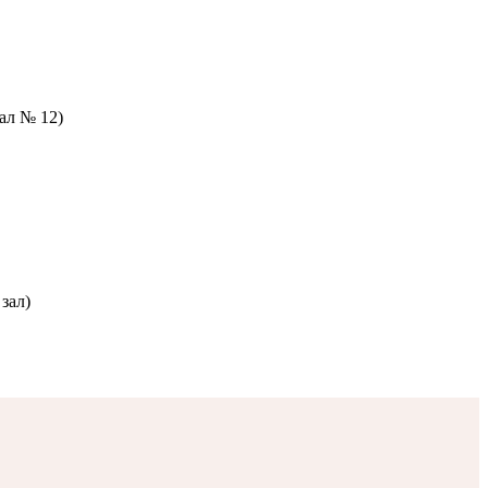
зал № 12)
зал)