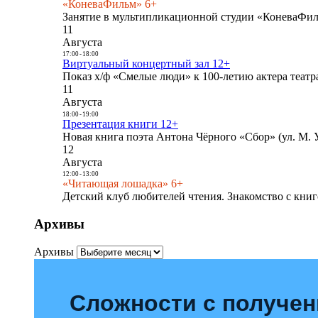
«КоневаФильм» 6+
Занятие в мультипликационной студии «КоневаФиль
11
Августа
17:00
-
18:00
Виртуальный концертный зал 12+
Показ х/ф «Смелые люди» к 100-летию актера театра
11
Августа
18:00
-
19:00
Презентация книги 12+
Новая книга поэта Антона Чёрного «Сбор» (ул. М. У
12
Августа
12:00
-
13:00
«Читающая лошадка» 6+
Детский клуб любителей чтения. Знакомство с книг
Архивы
Архивы
Сложности с получе