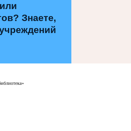
 или
ов? Знаете,
 учреждений
библиотека»