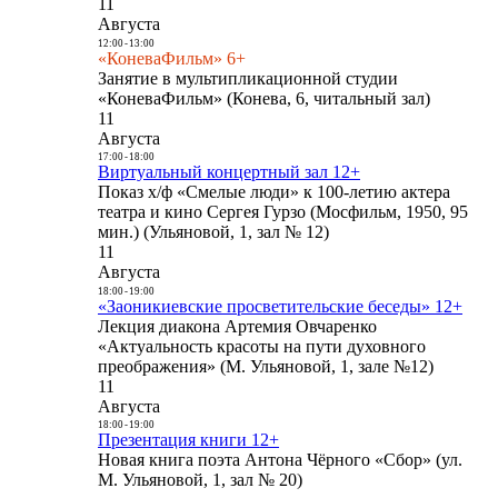
11
Августа
12:00
-
13:00
«КоневаФильм» 6+
Занятие в мультипликационной студии
«КоневаФильм» (Конева, 6, читальный зал)
11
Августа
17:00
-
18:00
Виртуальный концертный зал 12+
Показ х/ф «Смелые люди» к 100-летию актера
театра и кино Сергея Гурзо (Мосфильм, 1950, 95
мин.) (Ульяновой, 1, зал № 12)
11
Августа
18:00
-
19:00
«Заоникиевские просветительские беседы» 12+
Лекция диакона Артемия Овчаренко
«Актуальность красоты на пути духовного
преображения» (М. Ульяновой, 1, зале №12)
11
Августа
18:00
-
19:00
Презентация книги 12+
Новая книга поэта Антона Чёрного «Сбор» (ул.
М. Ульяновой, 1, зал № 20)