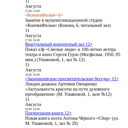
11
Августа
12:00
-
13:00
«КоневаФильм» 6+
Занятие в мультипликационной студии
«КоневаФильм» (Конева, 6, читальный зал)
11
Августа
17:00
-
18:00
Виртуальный концертный зал 12+
Показ х/ф «Смелые люди» к 100-летию актера
театра и кино Сергея Гурзо (Мосфильм, 1950, 95
мин.) (Ульяновой, 1, зал № 12)
11
Августа
18:00
-
19:00
«Заоникиевские просветительские беседы» 12+
Лекция диакона Артемия Овчаренко
«Актуальность красоты на пути духовного
преображения» (М. Ульяновой, 1, зале №12)
11
Августа
18:00
-
19:00
Презентация книги 12+
Новая книга поэта Антона Чёрного «Сбор» (ул.
М. Ульяновой, 1, зал № 20)