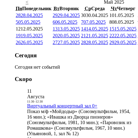
<
Май 2025
Пн
Понедельник
Вт
Вторник
Ср
Среда
Чт
Четверг
28
28.04.2025
29
29.04.2025
30
30.04.2025
1
01.05.2025
5
05.05.2025
6
06.05.2025
7
07.05.2025
8
08.05.2025
12
12.05.2025
13
13.05.2025
14
14.05.2025
15
15.05.2025
19
19.05.2025
20
20.05.2025
21
21.05.2025
22
22.05.2025
26
26.05.2025
27
27.05.2025
28
28.05.2025
29
29.05.2025
Сегодня
Сегодня нет событий
Скоро
11
Августа
11:30
-
12:30
Виртуальный концертный зал 0+
Показ м/ф «Мойдодыр» (Союзмультфильм, 1954,
16 мин.); «Ивашка из Дворца пионеров»
(Союзмультфильм, 1981, 10 мин.); «Паровозик из
Ромашкова» (Союзмультфильм, 1967, 10 мин.)
(Ульяновой, 1, зал № 12)