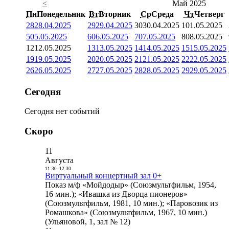
<
Май 2025
Пн
Понедельник
Вт
Вторник
Ср
Среда
Чт
Четверг
28
28.04.2025
29
29.04.2025
30
30.04.2025
1
01.05.2025
5
05.05.2025
6
06.05.2025
7
07.05.2025
8
08.05.2025
12
12.05.2025
13
13.05.2025
14
14.05.2025
15
15.05.2025
19
19.05.2025
20
20.05.2025
21
21.05.2025
22
22.05.2025
26
26.05.2025
27
27.05.2025
28
28.05.2025
29
29.05.2025
Сегодня
Сегодня нет событий
Скоро
11
Августа
11:30
-
12:30
Виртуальный концертный зал 0+
Показ м/ф «Мойдодыр» (Союзмультфильм, 1954,
16 мин.); «Ивашка из Дворца пионеров»
(Союзмультфильм, 1981, 10 мин.); «Паровозик из
Ромашкова» (Союзмультфильм, 1967, 10 мин.)
(Ульяновой, 1, зал № 12)