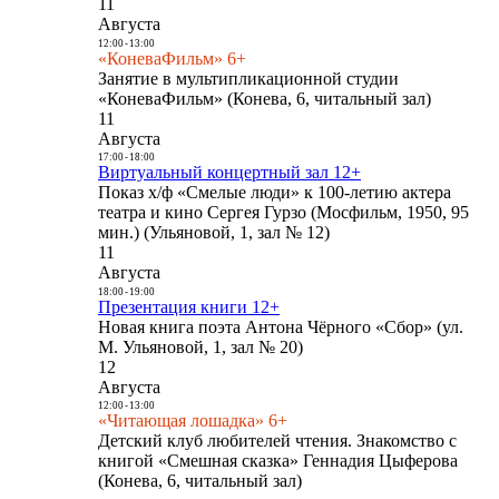
11
Августа
12:00
-
13:00
«КоневаФильм» 6+
Занятие в мультипликационной студии
«КоневаФильм» (Конева, 6, читальный зал)
11
Августа
17:00
-
18:00
Виртуальный концертный зал 12+
Показ х/ф «Смелые люди» к 100-летию актера
театра и кино Сергея Гурзо (Мосфильм, 1950, 95
мин.) (Ульяновой, 1, зал № 12)
11
Августа
18:00
-
19:00
Презентация книги 12+
Новая книга поэта Антона Чёрного «Сбор» (ул.
М. Ульяновой, 1, зал № 20)
12
Августа
12:00
-
13:00
«Читающая лошадка» 6+
Детский клуб любителей чтения. Знакомство с
книгой «Смешная сказка» Геннадия Цыферова
(Конева, 6, читальный зал)