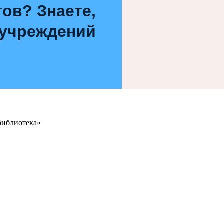
ов? Знаете,
 учреждений
библиотека»