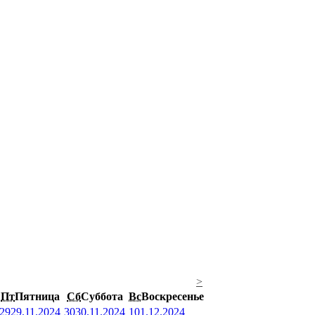
>
Пт
Пятница
Сб
Суббота
Вс
Воскресенье
29
29.11.2024
30
30.11.2024
1
01.12.2024