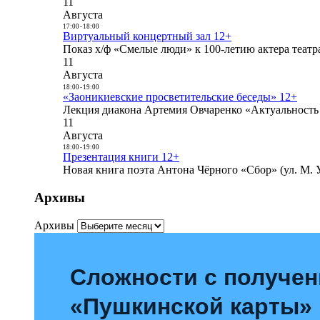
11
Августа
17:00
-
18:00
Виртуальный концертный зал 12+
Показ х/ф «Смелые люди» к 100-летию актера театра
11
Августа
18:00
-
19:00
«Заоникиевские просветительские беседы» 12+
Лекция диакона Артемия Овчаренко «Актуальность 
11
Августа
18:00
-
19:00
Презентация книги 12+
Новая книга поэта Антона Чёрного «Сбор» (ул. М. У
Архивы
Архивы
Сложности с получе
«Пушкинской карты»