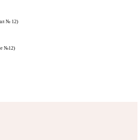
зал № 12)
ле №12)