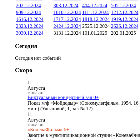
2
02.12.2024
3
03.12.2024
4
04.12.2024
5
05.12.2024
9
09.12.2024
10
10.12.2024
11
11.12.2024
12
12.12.2024
16
16.12.2024
17
17.12.2024
18
18.12.2024
19
19.12.2024
23
23.12.2024
24
24.12.2024
25
25.12.2024
26
26.12.2024
30
30.12.2024
31
31.12.2024
1
01.01.2025
2
02.01.2025
Сегодня
Сегодня нет событий
Скоро
11
Августа
11:30
-
12:30
Виртуальный концертный зал 0+
Показ м/ф «Мойдодыр» (Союзмультфильм, 1954, 16 
мин.) (Ульяновой, 1, зал № 12)
11
Августа
12:00
-
13:00
«КоневаФильм» 6+
Занятие в мультипликационной студии «КоневаФиль