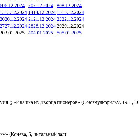
6
06.12.2024
7
07.12.2024
8
08.12.2024
13
13.12.2024
14
14.12.2024
15
15.12.2024
20
20.12.2024
21
21.12.2024
22
22.12.2024
27
27.12.2024
28
28.12.2024
29
29.12.2024
3
03.01.2025
4
04.01.2025
5
05.01.2025
мин.); «Ивашка из Дворца пионеров» (Союзмультфильм, 1981, 10
м» (Конева, 6, читальный зал)