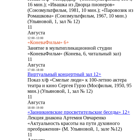
16 мин.); «Ивашка из Дворца пионеров»
(Союзмультфильм, 1981, 10 мин.); «Паровозик из
Ромашкова» (Союзмультфильм, 1967, 10 мин.)
(Ульяновой, 1, зал № 12)
11
Августа
12:00
-
13:00
«КоневаФильм» 6+
Занятие в мультипликационной студии
«КоневаФильм» (Конева, 6, читальный зал)
11
Августа
17:00
-
18:00
Виртуальный концертный зал 12+
Показ х/ф «Смелые люди» к 100-летию актера
театра и кино Сергея Гурзо (Мосфильм, 1950, 95
мин.) (Ульяновой, 1, зал № 12)
11
Августа
18:00
-
19:00
«Заоникиевские просветительские беседы» 12+
Лекция диакона Артемия Овчаренко
«Актуальность красоты на пути духовного
преображения» (М. Ульяновой, 1, зале №12)
11