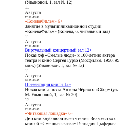
(Ульяновой, 1, зал № 12)
11
Августа
12:00
-
13:00
«КоневаФильм» 6+
Занятие в мультипликационной студии
«КоневаФильм» (Конева, 6, читальный зал)
11
Августа
17:00
-
18:00
Виртуальный концертный зал 12+
Показ х/ф «Смелые люди» к 100-летию актера
театра и кино Сергея Гурзо (Мосфильм, 1950, 95
мин.) (Ульяновой, 1, зал № 12)
11
Августа
18:00
-
19:00
Презентация книги 12+
Новая книга поэта Антона Чёрного «Сбор» (ул.
М. Ульяновой, 1, зал № 20)
12
Августа
12:00
-
13:00
«Читающая лошадка» 6+
Детский клуб любителей чтения. Знакомство с
книгой «Смешная сказка» Геннадия Цыферова