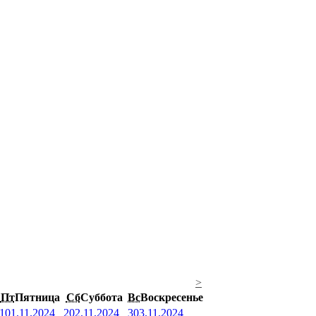
>
Пт
Пятница
Сб
Суббота
Вс
Воскресенье
1
01.11.2024
2
02.11.2024
3
03.11.2024