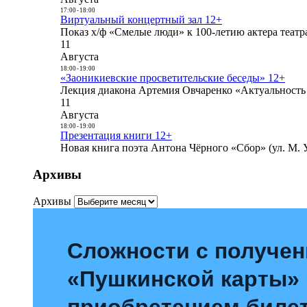
17:00
-
18:00
Виртуальный концертный зал 12+
Показ х/ф «Смелые люди» к 100-летию актера театра
11
Августа
18:00
-
19:00
«Заоникиевские просветительские беседы» 12+
Лекция диакона Артемия Овчаренко «Актуальность 
11
Августа
18:00
-
19:00
Презентация книги 12+
Новая книга поэта Антона Чёрного «Сбор» (ул. М. У
Архивы
Архивы
Сложности с получе
«Пушкинской карты»
приобретением билет