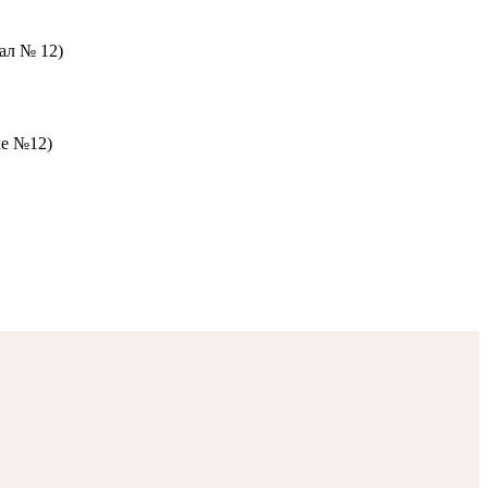
зал № 12)
ле №12)