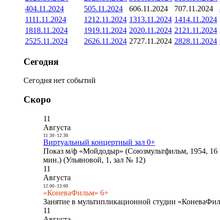
4
04.11.2024
5
05.11.2024
6
06.11.2024
7
07.11.2024
11
11.11.2024
12
12.11.2024
13
13.11.2024
14
14.11.2024
18
18.11.2024
19
19.11.2024
20
20.11.2024
21
21.11.2024
25
25.11.2024
26
26.11.2024
27
27.11.2024
28
28.11.2024
Сегодня
Сегодня нет событий
Скоро
11
Августа
11:30
-
12:30
Виртуальный концертный зал 0+
Показ м/ф «Мойдодыр» (Союзмультфильм, 1954, 16 
мин.) (Ульяновой, 1, зал № 12)
11
Августа
12:00
-
13:00
«КоневаФильм» 6+
Занятие в мультипликационной студии «КоневаФиль
11
Августа