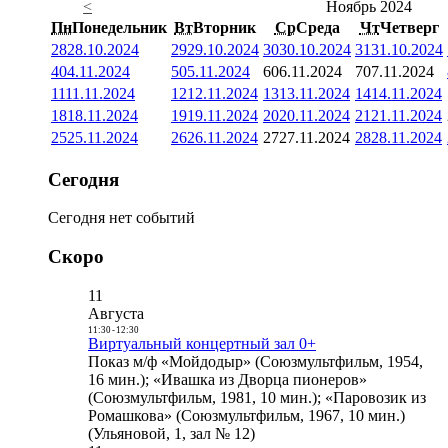
<
Ноябрь 2024
Пн
Понедельник
Вт
Вторник
Ср
Среда
Чт
Четверг
28
28.10.2024
29
29.10.2024
30
30.10.2024
31
31.10.2024
4
04.11.2024
5
05.11.2024
6
06.11.2024
7
07.11.2024
11
11.11.2024
12
12.11.2024
13
13.11.2024
14
14.11.2024
18
18.11.2024
19
19.11.2024
20
20.11.2024
21
21.11.2024
25
25.11.2024
26
26.11.2024
27
27.11.2024
28
28.11.2024
Сегодня
Сегодня нет событий
Скоро
11
Августа
11:30
-
12:30
Виртуальный концертный зал 0+
Показ м/ф «Мойдодыр» (Союзмультфильм, 1954,
16 мин.); «Ивашка из Дворца пионеров»
(Союзмультфильм, 1981, 10 мин.); «Паровозик из
Ромашкова» (Союзмультфильм, 1967, 10 мин.)
(Ульяновой, 1, зал № 12)