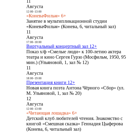
11
Августа
12:00
-
13:00
«КоневаФильм» 6+
Занятие в мультипликационной студии
«КоневаФильм» (Конева, 6, читальный зал)
11
Августа
17:00
-
18:00
Виртуальный концертный зал 12+
Показ х/ф «Смелые люди» к 100-летию актера
театра и кино Сергея Гурзо (Мосфильм, 1950, 95
мин.) (Ульяновой, 1, зал № 12)
11
Августа
18:00
-
19:00
Презентация книги 12+
Новая книга поэта Антона Чёрного «Сбор» (ул.
М. Ульяновой, 1, зал № 20)
12
Августа
12:00
-
13:00
«Читающая лошадка» 6+
Детский клуб любителей чтения. Знакомство с
книгой «Смешная сказка» Геннадия Цыферова
(Конева, 6, читальный зал)