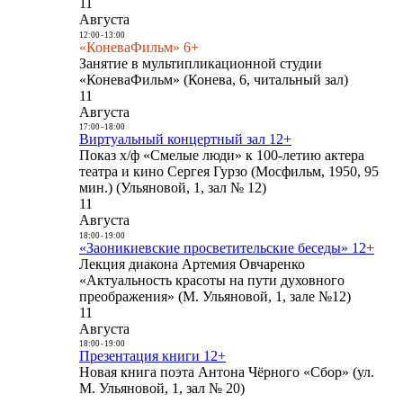
11
Августа
12:00
-
13:00
«КоневаФильм» 6+
Занятие в мультипликационной студии
«КоневаФильм» (Конева, 6, читальный зал)
11
Августа
17:00
-
18:00
Виртуальный концертный зал 12+
Показ х/ф «Смелые люди» к 100-летию актера
театра и кино Сергея Гурзо (Мосфильм, 1950, 95
мин.) (Ульяновой, 1, зал № 12)
11
Августа
18:00
-
19:00
«Заоникиевские просветительские беседы» 12+
Лекция диакона Артемия Овчаренко
«Актуальность красоты на пути духовного
преображения» (М. Ульяновой, 1, зале №12)
11
Августа
18:00
-
19:00
Презентация книги 12+
Новая книга поэта Антона Чёрного «Сбор» (ул.
М. Ульяновой, 1, зал № 20)