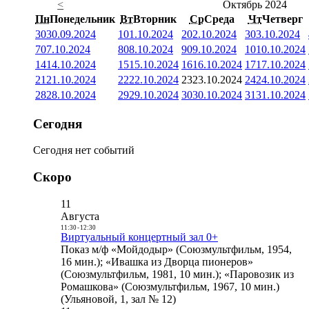
<
Октябрь 2024
Пн
Понедельник
Вт
Вторник
Ср
Среда
Чт
Четверг
30
30.09.2024
1
01.10.2024
2
02.10.2024
3
03.10.2024
7
07.10.2024
8
08.10.2024
9
09.10.2024
10
10.10.2024
14
14.10.2024
15
15.10.2024
16
16.10.2024
17
17.10.2024
21
21.10.2024
22
22.10.2024
23
23.10.2024
24
24.10.2024
28
28.10.2024
29
29.10.2024
30
30.10.2024
31
31.10.2024
Сегодня
Сегодня нет событий
Скоро
11
Августа
11:30
-
12:30
Виртуальный концертный зал 0+
Показ м/ф «Мойдодыр» (Союзмультфильм, 1954,
16 мин.); «Ивашка из Дворца пионеров»
(Союзмультфильм, 1981, 10 мин.); «Паровозик из
Ромашкова» (Союзмультфильм, 1967, 10 мин.)
(Ульяновой, 1, зал № 12)