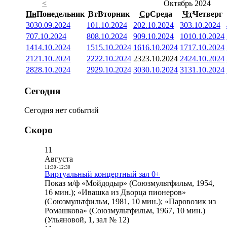
<
Октябрь 2024
Пн
Понедельник
Вт
Вторник
Ср
Среда
Чт
Четверг
30
30.09.2024
1
01.10.2024
2
02.10.2024
3
03.10.2024
7
07.10.2024
8
08.10.2024
9
09.10.2024
10
10.10.2024
14
14.10.2024
15
15.10.2024
16
16.10.2024
17
17.10.2024
21
21.10.2024
22
22.10.2024
23
23.10.2024
24
24.10.2024
28
28.10.2024
29
29.10.2024
30
30.10.2024
31
31.10.2024
Сегодня
Сегодня нет событий
Скоро
11
Августа
11:30
-
12:30
Виртуальный концертный зал 0+
Показ м/ф «Мойдодыр» (Союзмультфильм, 1954,
16 мин.); «Ивашка из Дворца пионеров»
(Союзмультфильм, 1981, 10 мин.); «Паровозик из
Ромашкова» (Союзмультфильм, 1967, 10 мин.)
(Ульяновой, 1, зал № 12)