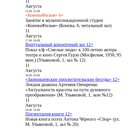
11
Августа
12:00
-
13:00
«КоневаФильм» 6+
Занятие в мультипликационной студии
«КоневаФильм» (Конева, 6, читальный зал)
11
Августа
17:00
-
18:00
Виртуальный концертный зал 12+
Показ х/ф «Смелые люди» к 100-летию актера
театра и кино Сергея Гурзо (Мосфильм, 1950, 95
мин.) (Ульяновой, 1, зал № 12)
11
Августа
18:00
-
19:00
«Заоникиевские просветительские беседы» 12+
Лекция диакона Артемия Овчаренко
«Актуальность красоты на пути духовного
преображения» (М. Ульяновой, 1, зале №12)
11
Августа
18:00
-
19:00
Презентация книги 12+
Новая книга поэта Антона Чёрного «Сбор» (ул.
М. Ульяновой, 1, зал № 20)