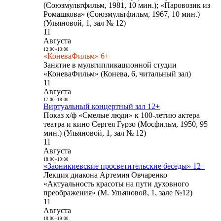
(Союзмультфильм, 1981, 10 мин.); «Паровозик из
Ромашкова» (Союзмультфильм, 1967, 10 мин.)
(Ульяновой, 1, зал № 12)
11
Августа
12:00
-
13:00
«КоневаФильм» 6+
Занятие в мультипликационной студии
«КоневаФильм» (Конева, 6, читальный зал)
11
Августа
17:00
-
18:00
Виртуальный концертный зал 12+
Показ х/ф «Смелые люди» к 100-летию актера
театра и кино Сергея Гурзо (Мосфильм, 1950, 95
мин.) (Ульяновой, 1, зал № 12)
11
Августа
18:00
-
19:00
«Заоникиевские просветительские беседы» 12+
Лекция диакона Артемия Овчаренко
«Актуальность красоты на пути духовного
преображения» (М. Ульяновой, 1, зале №12)
11
Августа
18:00
-
19:00