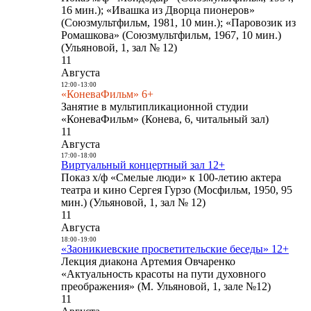
16 мин.); «Ивашка из Дворца пионеров»
(Союзмультфильм, 1981, 10 мин.); «Паровозик из
Ромашкова» (Союзмультфильм, 1967, 10 мин.)
(Ульяновой, 1, зал № 12)
11
Августа
12:00
-
13:00
«КоневаФильм» 6+
Занятие в мультипликационной студии
«КоневаФильм» (Конева, 6, читальный зал)
11
Августа
17:00
-
18:00
Виртуальный концертный зал 12+
Показ х/ф «Смелые люди» к 100-летию актера
театра и кино Сергея Гурзо (Мосфильм, 1950, 95
мин.) (Ульяновой, 1, зал № 12)
11
Августа
18:00
-
19:00
«Заоникиевские просветительские беседы» 12+
Лекция диакона Артемия Овчаренко
«Актуальность красоты на пути духовного
преображения» (М. Ульяновой, 1, зале №12)
11