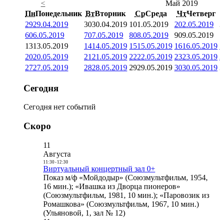
<
Май 2019
Пн
Понедельник
Вт
Вторник
Ср
Среда
Чт
Четверг
29
29.04.2019
30
30.04.2019
1
01.05.2019
2
02.05.2019
6
06.05.2019
7
07.05.2019
8
08.05.2019
9
09.05.2019
13
13.05.2019
14
14.05.2019
15
15.05.2019
16
16.05.2019
20
20.05.2019
21
21.05.2019
22
22.05.2019
23
23.05.2019
27
27.05.2019
28
28.05.2019
29
29.05.2019
30
30.05.2019
Сегодня
Сегодня нет событий
Скоро
11
Августа
11:30
-
12:30
Виртуальный концертный зал 0+
Показ м/ф «Мойдодыр» (Союзмультфильм, 1954,
16 мин.); «Ивашка из Дворца пионеров»
(Союзмультфильм, 1981, 10 мин.); «Паровозик из
Ромашкова» (Союзмультфильм, 1967, 10 мин.)
(Ульяновой, 1, зал № 12)