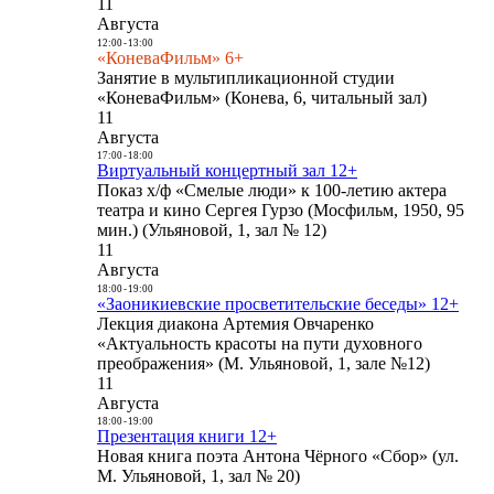
11
Августа
12:00
-
13:00
«КоневаФильм» 6+
Занятие в мультипликационной студии
«КоневаФильм» (Конева, 6, читальный зал)
11
Августа
17:00
-
18:00
Виртуальный концертный зал 12+
Показ х/ф «Смелые люди» к 100-летию актера
театра и кино Сергея Гурзо (Мосфильм, 1950, 95
мин.) (Ульяновой, 1, зал № 12)
11
Августа
18:00
-
19:00
«Заоникиевские просветительские беседы» 12+
Лекция диакона Артемия Овчаренко
«Актуальность красоты на пути духовного
преображения» (М. Ульяновой, 1, зале №12)
11
Августа
18:00
-
19:00
Презентация книги 12+
Новая книга поэта Антона Чёрного «Сбор» (ул.
М. Ульяновой, 1, зал № 20)