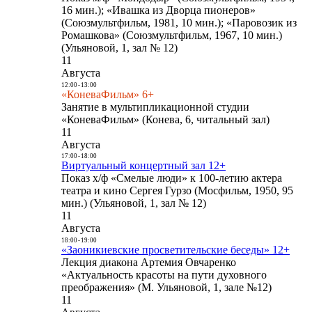
16 мин.); «Ивашка из Дворца пионеров»
(Союзмультфильм, 1981, 10 мин.); «Паровозик из
Ромашкова» (Союзмультфильм, 1967, 10 мин.)
(Ульяновой, 1, зал № 12)
11
Августа
12:00
-
13:00
«КоневаФильм» 6+
Занятие в мультипликационной студии
«КоневаФильм» (Конева, 6, читальный зал)
11
Августа
17:00
-
18:00
Виртуальный концертный зал 12+
Показ х/ф «Смелые люди» к 100-летию актера
театра и кино Сергея Гурзо (Мосфильм, 1950, 95
мин.) (Ульяновой, 1, зал № 12)
11
Августа
18:00
-
19:00
«Заоникиевские просветительские беседы» 12+
Лекция диакона Артемия Овчаренко
«Актуальность красоты на пути духовного
преображения» (М. Ульяновой, 1, зале №12)
11