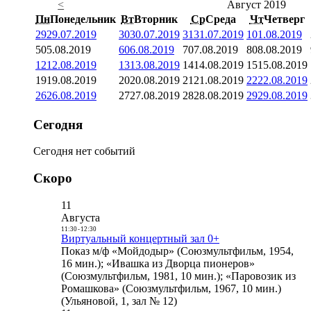
<
Август 2019
Пн
Понедельник
Вт
Вторник
Ср
Среда
Чт
Четверг
29
29.07.2019
30
30.07.2019
31
31.07.2019
1
01.08.2019
5
05.08.2019
6
06.08.2019
7
07.08.2019
8
08.08.2019
12
12.08.2019
13
13.08.2019
14
14.08.2019
15
15.08.2019
19
19.08.2019
20
20.08.2019
21
21.08.2019
22
22.08.2019
26
26.08.2019
27
27.08.2019
28
28.08.2019
29
29.08.2019
Сегодня
Сегодня нет событий
Скоро
11
Августа
11:30
-
12:30
Виртуальный концертный зал 0+
Показ м/ф «Мойдодыр» (Союзмультфильм, 1954,
16 мин.); «Ивашка из Дворца пионеров»
(Союзмультфильм, 1981, 10 мин.); «Паровозик из
Ромашкова» (Союзмультфильм, 1967, 10 мин.)
(Ульяновой, 1, зал № 12)