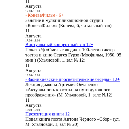
11
Августа
12:00
-
13:00
«КоневаФильм» 6+
Занятие в мультипликационной студии
«КоневаФильм» (Конева, 6, читальный зал)
11
Августа
17:00
-
18:00
Виртуальный концертный зал 12+
Показ х/ф «Смелые люди» к 100-летию актера
театра и кино Сергея Гурзо (Мосфильм, 1950, 95
мин.) (Ульяновой, 1, зал № 12)
11
Августа
18:00
-
19:00
«Заоникиевские просветительские беседы» 12+
Лекция диакона Артемия Овчаренко
«Актуальность красоты на пути духовного
преображения» (М. Ульяновой, 1, зале №12)
11
Августа
18:00
-
19:00
Презентация книги 12+
Новая книга поэта Антона Чёрного «Сбор» (ул.
М. Ульяновой, 1, зал № 20)