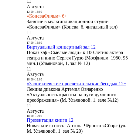
11
Августа
12:00
-
13:00
«КоневаФильм» 6+
Занятие в мультипликационной студии
«КоневаФильм» (Конева, 6, читальный зал)
11
Августа
17:00
-
18:00
Виртуальный концертный зал 12+
Показ х/ф «Смелые люди» к 100-летию актера
театра и кино Сергея Гурзо (Мосфильм, 1950, 95
мин.) (Ульяновой, 1, зал № 12)
11
Августа
18:00
-
19:00
«Заоникиевские просветительские беседы» 12+
Лекция диакона Артемия Овчаренко
«Актуальность красоты на пути духовного
преображения» (М. Ульяновой, 1, зале №12)
11
Августа
18:00
-
19:00
Презентация книги 12+
Новая книга поэта Антона Чёрного «Сбор» (ул.
М. Ульяновой, 1, зал № 20)