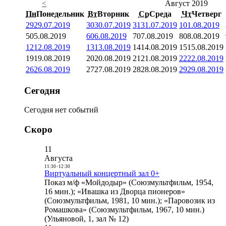
<
Август 2019
Пн
Понедельник
Вт
Вторник
Ср
Среда
Чт
Четверг
29
29.07.2019
30
30.07.2019
31
31.07.2019
1
01.08.2019
5
05.08.2019
6
06.08.2019
7
07.08.2019
8
08.08.2019
12
12.08.2019
13
13.08.2019
14
14.08.2019
15
15.08.2019
19
19.08.2019
20
20.08.2019
21
21.08.2019
22
22.08.2019
26
26.08.2019
27
27.08.2019
28
28.08.2019
29
29.08.2019
Сегодня
Сегодня нет событий
Скоро
11
Августа
11:30
-
12:30
Виртуальный концертный зал 0+
Показ м/ф «Мойдодыр» (Союзмультфильм, 1954,
16 мин.); «Ивашка из Дворца пионеров»
(Союзмультфильм, 1981, 10 мин.); «Паровозик из
Ромашкова» (Союзмультфильм, 1967, 10 мин.)
(Ульяновой, 1, зал № 12)