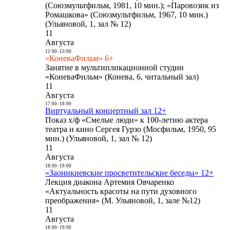
(Союзмультфильм, 1981, 10 мин.); «Паровозик из
Ромашкова» (Союзмультфильм, 1967, 10 мин.)
(Ульяновой, 1, зал № 12)
11
Августа
12:00
-
13:00
«КоневаФильм» 6+
Занятие в мультипликационной студии
«КоневаФильм» (Конева, 6, читальный зал)
11
Августа
17:00
-
18:00
Виртуальный концертный зал 12+
Показ х/ф «Смелые люди» к 100-летию актера
театра и кино Сергея Гурзо (Мосфильм, 1950, 95
мин.) (Ульяновой, 1, зал № 12)
11
Августа
18:00
-
19:00
«Заоникиевские просветительские беседы» 12+
Лекция диакона Артемия Овчаренко
«Актуальность красоты на пути духовного
преображения» (М. Ульяновой, 1, зале №12)
11
Августа
18:00
-
19:00