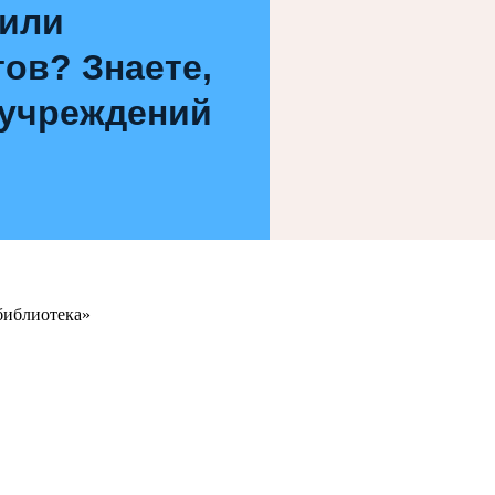
 или
ов? Знаете,
 учреждений
библиотека»