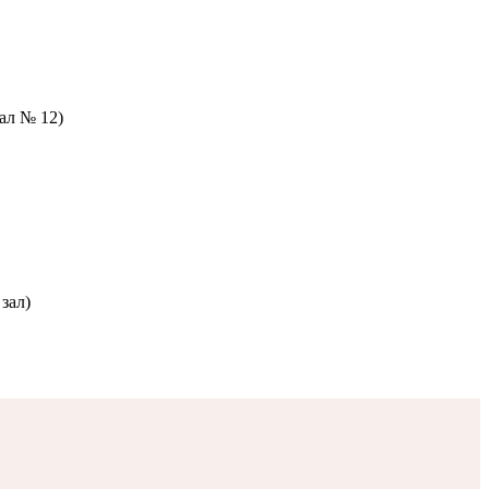
зал № 12)
зал)