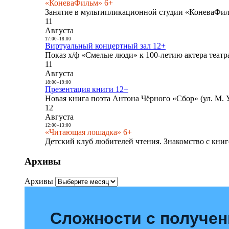
«КоневаФильм» 6+
Занятие в мультипликационной студии «КоневаФиль
11
Августа
17:00
-
18:00
Виртуальный концертный зал 12+
Показ х/ф «Смелые люди» к 100-летию актера театра
11
Августа
18:00
-
19:00
Презентация книги 12+
Новая книга поэта Антона Чёрного «Сбор» (ул. М. У
12
Августа
12:00
-
13:00
«Читающая лошадка» 6+
Детский клуб любителей чтения. Знакомство с книг
Архивы
Архивы
Сложности с получе