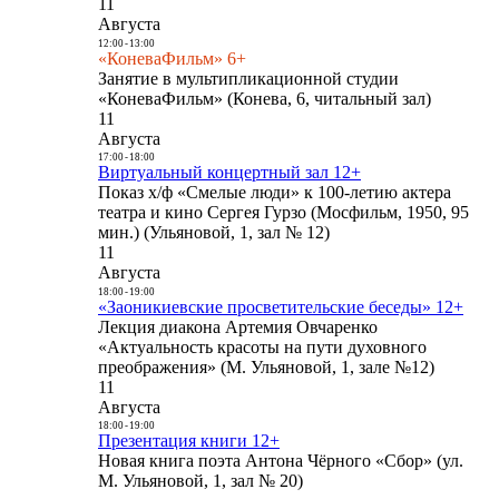
11
Августа
12:00
-
13:00
«КоневаФильм» 6+
Занятие в мультипликационной студии
«КоневаФильм» (Конева, 6, читальный зал)
11
Августа
17:00
-
18:00
Виртуальный концертный зал 12+
Показ х/ф «Смелые люди» к 100-летию актера
театра и кино Сергея Гурзо (Мосфильм, 1950, 95
мин.) (Ульяновой, 1, зал № 12)
11
Августа
18:00
-
19:00
«Заоникиевские просветительские беседы» 12+
Лекция диакона Артемия Овчаренко
«Актуальность красоты на пути духовного
преображения» (М. Ульяновой, 1, зале №12)
11
Августа
18:00
-
19:00
Презентация книги 12+
Новая книга поэта Антона Чёрного «Сбор» (ул.
М. Ульяновой, 1, зал № 20)