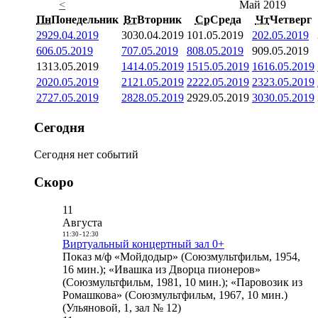
<
Май 2019
Пн
Понедельник
Вт
Вторник
Ср
Среда
Чт
Четверг
29
29.04.2019
30
30.04.2019
1
01.05.2019
2
02.05.2019
6
06.05.2019
7
07.05.2019
8
08.05.2019
9
09.05.2019
13
13.05.2019
14
14.05.2019
15
15.05.2019
16
16.05.2019
20
20.05.2019
21
21.05.2019
22
22.05.2019
23
23.05.2019
27
27.05.2019
28
28.05.2019
29
29.05.2019
30
30.05.2019
Сегодня
Сегодня нет событий
Скоро
11
Августа
11:30
-
12:30
Виртуальный концертный зал 0+
Показ м/ф «Мойдодыр» (Союзмультфильм, 1954,
16 мин.); «Ивашка из Дворца пионеров»
(Союзмультфильм, 1981, 10 мин.); «Паровозик из
Ромашкова» (Союзмультфильм, 1967, 10 мин.)
(Ульяновой, 1, зал № 12)