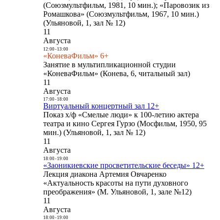
(Союзмультфильм, 1981, 10 мин.); «Паровозик из
Ромашкова» (Союзмультфильм, 1967, 10 мин.)
(Ульяновой, 1, зал № 12)
11
Августа
12:00
-
13:00
«КоневаФильм» 6+
Занятие в мультипликационной студии
«КоневаФильм» (Конева, 6, читальный зал)
11
Августа
17:00
-
18:00
Виртуальный концертный зал 12+
Показ х/ф «Смелые люди» к 100-летию актера
театра и кино Сергея Гурзо (Мосфильм, 1950, 95
мин.) (Ульяновой, 1, зал № 12)
11
Августа
18:00
-
19:00
«Заоникиевские просветительские беседы» 12+
Лекция диакона Артемия Овчаренко
«Актуальность красоты на пути духовного
преображения» (М. Ульяновой, 1, зале №12)
11
Августа
18:00
-
19:00