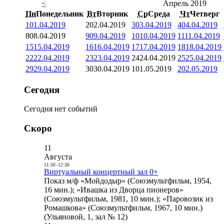
<
Апрель 2019
Пн
Понедельник
Вт
Вторник
Ср
Среда
Чт
Четверг
1
01.04.2019
2
02.04.2019
3
03.04.2019
4
04.04.2019
8
08.04.2019
9
09.04.2019
10
10.04.2019
11
11.04.2019
15
15.04.2019
16
16.04.2019
17
17.04.2019
18
18.04.2019
22
22.04.2019
23
23.04.2019
24
24.04.2019
25
25.04.2019
29
29.04.2019
30
30.04.2019
1
01.05.2019
2
02.05.2019
Сегодня
Сегодня нет событий
Скоро
11
Августа
11:30
-
12:30
Виртуальный концертный зал 0+
Показ м/ф «Мойдодыр» (Союзмультфильм, 1954,
16 мин.); «Ивашка из Дворца пионеров»
(Союзмультфильм, 1981, 10 мин.); «Паровозик из
Ромашкова» (Союзмультфильм, 1967, 10 мин.)
(Ульяновой, 1, зал № 12)