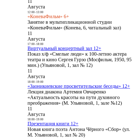
11
Августа
12:00
-
13:00
«КоневаФильм» 6+
Занятие в мультипликационной студии
«КоневаФильм» (Конева, 6, читальный зал)
11
Августа
17:00
-
18:00
Виртуальный концертный зал 12+
Показ х/ф «Смелые люди» к 100-летию актера
театра и кино Сергея Гурзо (Мосфильм, 1950, 95
мин.) (Ульяновой, 1, зал № 12)
11
Августа
18:00
-
19:00
«Заоникиевские просветительские беседы» 12+
Лекция диакона Артемия Овчаренко
«Актуальность красоты на пути духовного
преображения» (М. Ульяновой, 1, зале №12)
11
Августа
18:00
-
19:00
Презентация книги 12+
Новая книга поэта Антона Чёрного «Сбор» (ул.
М. Ульяновой, 1, зал № 20)