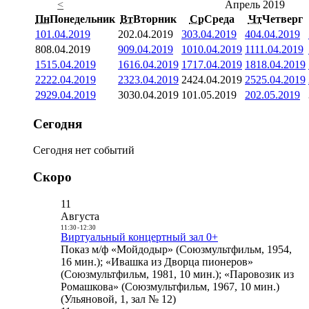
<
Апрель 2019
Пн
Понедельник
Вт
Вторник
Ср
Среда
Чт
Четверг
1
01.04.2019
2
02.04.2019
3
03.04.2019
4
04.04.2019
8
08.04.2019
9
09.04.2019
10
10.04.2019
11
11.04.2019
15
15.04.2019
16
16.04.2019
17
17.04.2019
18
18.04.2019
22
22.04.2019
23
23.04.2019
24
24.04.2019
25
25.04.2019
29
29.04.2019
30
30.04.2019
1
01.05.2019
2
02.05.2019
Сегодня
Сегодня нет событий
Скоро
11
Августа
11:30
-
12:30
Виртуальный концертный зал 0+
Показ м/ф «Мойдодыр» (Союзмультфильм, 1954,
16 мин.); «Ивашка из Дворца пионеров»
(Союзмультфильм, 1981, 10 мин.); «Паровозик из
Ромашкова» (Союзмультфильм, 1967, 10 мин.)
(Ульяновой, 1, зал № 12)