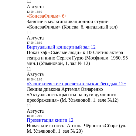
11
Августа
12:00
-
13:00
«КоневаФильм» 6+
Занятие в мультипликационной студии
«КоневаФильм» (Конева, 6, читальный зал)
11
Августа
17:00
-
18:00
Виртуальный концертный зал 12+
Показ х/ф «Смелые люди» к 100-летию актера
театра и кино Сергея Гурзо (Мосфильм, 1950, 95
мин.) (Ульяновой, 1, зал № 12)
11
Августа
18:00
-
19:00
«Заоникиевские просветительские беседы» 12+
Лекция диакона Артемия Овчаренко
«Актуальность красоты на пути духовного
преображения» (М. Ульяновой, 1, зале №12)
11
Августа
18:00
-
19:00
Презентация книги 12+
Новая книга поэта Антона Чёрного «Сбор» (ул.
М. Ульяновой, 1, зал № 20)