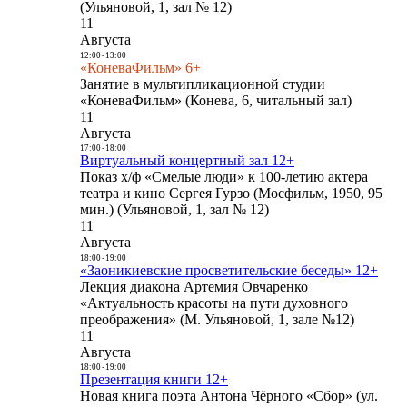
(Ульяновой, 1, зал № 12)
11
Августа
12:00
-
13:00
«КоневаФильм» 6+
Занятие в мультипликационной студии
«КоневаФильм» (Конева, 6, читальный зал)
11
Августа
17:00
-
18:00
Виртуальный концертный зал 12+
Показ х/ф «Смелые люди» к 100-летию актера
театра и кино Сергея Гурзо (Мосфильм, 1950, 95
мин.) (Ульяновой, 1, зал № 12)
11
Августа
18:00
-
19:00
«Заоникиевские просветительские беседы» 12+
Лекция диакона Артемия Овчаренко
«Актуальность красоты на пути духовного
преображения» (М. Ульяновой, 1, зале №12)
11
Августа
18:00
-
19:00
Презентация книги 12+
Новая книга поэта Антона Чёрного «Сбор» (ул.