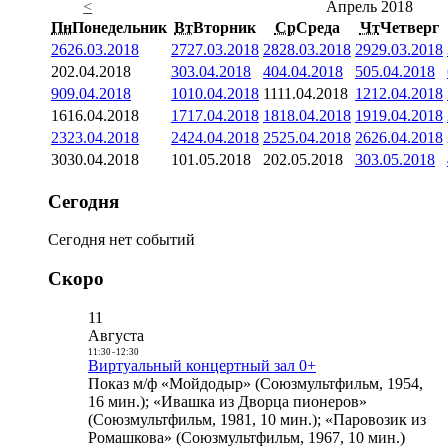
<
Апрель 2018
Пн
Понедельник
Вт
Вторник
Ср
Среда
Чт
Четверг
26
26.03.2018
27
27.03.2018
28
28.03.2018
29
29.03.2018
2
02.04.2018
3
03.04.2018
4
04.04.2018
5
05.04.2018
9
09.04.2018
10
10.04.2018
11
11.04.2018
12
12.04.2018
16
16.04.2018
17
17.04.2018
18
18.04.2018
19
19.04.2018
23
23.04.2018
24
24.04.2018
25
25.04.2018
26
26.04.2018
30
30.04.2018
1
01.05.2018
2
02.05.2018
3
03.05.2018
Сегодня
Сегодня нет событий
Скоро
11
Августа
11:30
-
12:30
Виртуальный концертный зал 0+
Показ м/ф «Мойдодыр» (Союзмультфильм, 1954,
16 мин.); «Ивашка из Дворца пионеров»
(Союзмультфильм, 1981, 10 мин.); «Паровозик из
Ромашкова» (Союзмультфильм, 1967, 10 мин.)