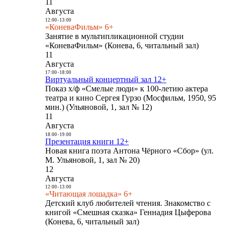
11
Августа
12:00
-
13:00
«КоневаФильм» 6+
Занятие в мультипликационной студии
«КоневаФильм» (Конева, 6, читальный зал)
11
Августа
17:00
-
18:00
Виртуальный концертный зал 12+
Показ х/ф «Смелые люди» к 100-летию актера
театра и кино Сергея Гурзо (Мосфильм, 1950, 95
мин.) (Ульяновой, 1, зал № 12)
11
Августа
18:00
-
19:00
Презентация книги 12+
Новая книга поэта Антона Чёрного «Сбор» (ул.
М. Ульяновой, 1, зал № 20)
12
Августа
12:00
-
13:00
«Читающая лошадка» 6+
Детский клуб любителей чтения. Знакомство с
книгой «Смешная сказка» Геннадия Цыферова
(Конева, 6, читальный зал)