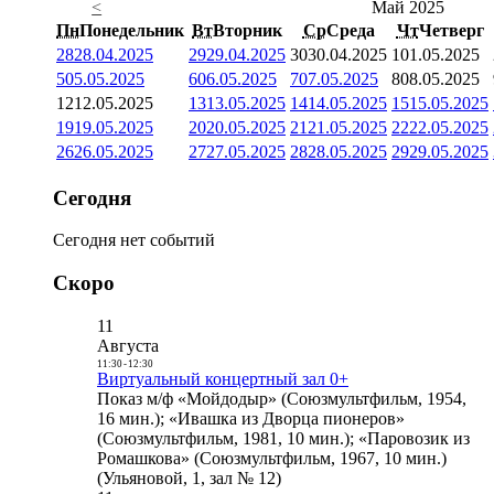
<
Май 2025
Пн
Понедельник
Вт
Вторник
Ср
Среда
Чт
Четверг
28
28.04.2025
29
29.04.2025
30
30.04.2025
1
01.05.2025
5
05.05.2025
6
06.05.2025
7
07.05.2025
8
08.05.2025
12
12.05.2025
13
13.05.2025
14
14.05.2025
15
15.05.2025
19
19.05.2025
20
20.05.2025
21
21.05.2025
22
22.05.2025
26
26.05.2025
27
27.05.2025
28
28.05.2025
29
29.05.2025
Сегодня
Сегодня нет событий
Скоро
11
Августа
11:30
-
12:30
Виртуальный концертный зал 0+
Показ м/ф «Мойдодыр» (Союзмультфильм, 1954,
16 мин.); «Ивашка из Дворца пионеров»
(Союзмультфильм, 1981, 10 мин.); «Паровозик из
Ромашкова» (Союзмультфильм, 1967, 10 мин.)
(Ульяновой, 1, зал № 12)