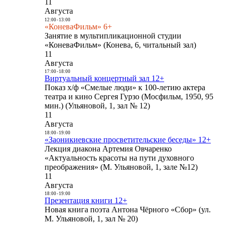
11
Августа
12:00
-
13:00
«КоневаФильм» 6+
Занятие в мультипликационной студии
«КоневаФильм» (Конева, 6, читальный зал)
11
Августа
17:00
-
18:00
Виртуальный концертный зал 12+
Показ х/ф «Смелые люди» к 100-летию актера
театра и кино Сергея Гурзо (Мосфильм, 1950, 95
мин.) (Ульяновой, 1, зал № 12)
11
Августа
18:00
-
19:00
«Заоникиевские просветительские беседы» 12+
Лекция диакона Артемия Овчаренко
«Актуальность красоты на пути духовного
преображения» (М. Ульяновой, 1, зале №12)
11
Августа
18:00
-
19:00
Презентация книги 12+
Новая книга поэта Антона Чёрного «Сбор» (ул.
М. Ульяновой, 1, зал № 20)