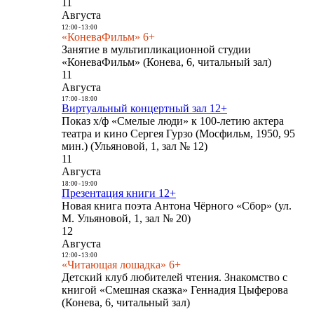
11
Августа
12:00
-
13:00
«КоневаФильм» 6+
Занятие в мультипликационной студии
«КоневаФильм» (Конева, 6, читальный зал)
11
Августа
17:00
-
18:00
Виртуальный концертный зал 12+
Показ х/ф «Смелые люди» к 100-летию актера
театра и кино Сергея Гурзо (Мосфильм, 1950, 95
мин.) (Ульяновой, 1, зал № 12)
11
Августа
18:00
-
19:00
Презентация книги 12+
Новая книга поэта Антона Чёрного «Сбор» (ул.
М. Ульяновой, 1, зал № 20)
12
Августа
12:00
-
13:00
«Читающая лошадка» 6+
Детский клуб любителей чтения. Знакомство с
книгой «Смешная сказка» Геннадия Цыферова
(Конева, 6, читальный зал)