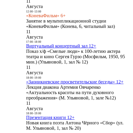
11
Августа
12:00
-
13:00
«КоневаФильм» 6+
Занятие в мультипликационной студии
«КоневаФильм» (Конева, 6, читальный зал)
11
Августа
17:00
-
18:00
Виртуальный концертный зал 12+
Показ х/ф «Смелые люди» к 100-летию актера
театра и кино Сергея Гурзо (Мосфильм, 1950, 95
мин.) (Ульяновой, 1, зал № 12)
11
Августа
18:00
-
19:00
«Заоникиевские просветительские беседы» 12+
Лекция диакона Артемия Овчаренко
«Актуальность красоты на пути духовного
преображения» (М. Ульяновой, 1, зале №12)
11
Августа
18:00
-
19:00
Презентация книги 12+
Новая книга поэта Антона Чёрного «Сбор» (ул.
М. Ульяновой, 1, зал № 20)