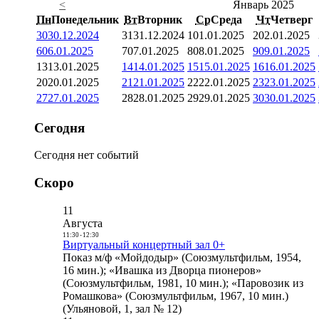
<
Январь 2025
Пн
Понедельник
Вт
Вторник
Ср
Среда
Чт
Четверг
30
30.12.2024
31
31.12.2024
1
01.01.2025
2
02.01.2025
6
06.01.2025
7
07.01.2025
8
08.01.2025
9
09.01.2025
13
13.01.2025
14
14.01.2025
15
15.01.2025
16
16.01.2025
20
20.01.2025
21
21.01.2025
22
22.01.2025
23
23.01.2025
27
27.01.2025
28
28.01.2025
29
29.01.2025
30
30.01.2025
Сегодня
Сегодня нет событий
Скоро
11
Августа
11:30
-
12:30
Виртуальный концертный зал 0+
Показ м/ф «Мойдодыр» (Союзмультфильм, 1954,
16 мин.); «Ивашка из Дворца пионеров»
(Союзмультфильм, 1981, 10 мин.); «Паровозик из
Ромашкова» (Союзмультфильм, 1967, 10 мин.)
(Ульяновой, 1, зал № 12)