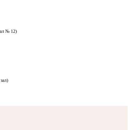
зал № 12)
зал)