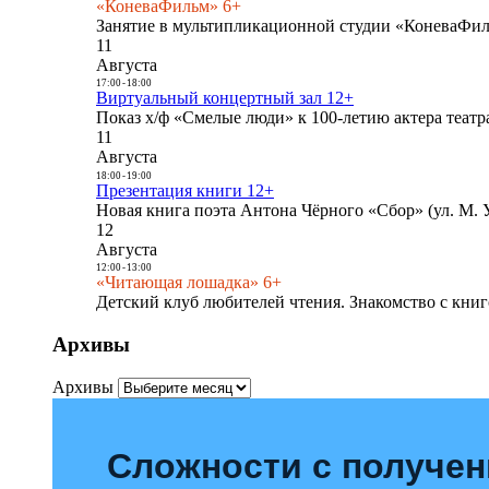
«КоневаФильм» 6+
Занятие в мультипликационной студии «КоневаФиль
11
Августа
17:00
-
18:00
Виртуальный концертный зал 12+
Показ х/ф «Смелые люди» к 100-летию актера театра
11
Августа
18:00
-
19:00
Презентация книги 12+
Новая книга поэта Антона Чёрного «Сбор» (ул. М. У
12
Августа
12:00
-
13:00
«Читающая лошадка» 6+
Детский клуб любителей чтения. Знакомство с книг
Архивы
Архивы
Сложности с получе