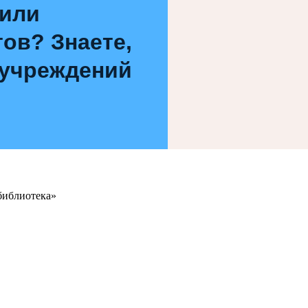
 или
ов? Знаете,
 учреждений
библиотека»