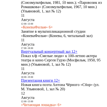
(Союзмультфильм, 1981, 10 мин.); «Паровозик из
Ромашкова» (Союзмультфильм, 1967, 10 мин.)
(Ульяновой, 1, зал № 12)
11
Августа
12:00
-
13:00
«КоневаФильм» 6+
Занятие в мультипликационной студии
«КоневаФильм» (Конева, 6, читальный зал)
11
Августа
17:00
-
18:00
Виртуальный концертный зал 12+
Показ х/ф «Смелые люди» к 100-летию актера
театра и кино Сергея Гурзо (Мосфильм, 1950, 95
мин.) (Ульяновой, 1, зал № 12)
11
Августа
18:00
-
19:00
Презентация книги 12+
Новая книга поэта Антона Чёрного «Сбор» (ул.
М. Ульяновой, 1, зал № 20)
12
Августа
12:00
-
13:00
«Читающая лошадка» 6+