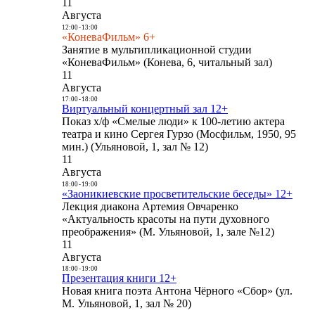
11
Августа
12:00
-
13:00
«КоневаФильм» 6+
Занятие в мультипликационной студии
«КоневаФильм» (Конева, 6, читальный зал)
11
Августа
17:00
-
18:00
Виртуальный концертный зал 12+
Показ х/ф «Смелые люди» к 100-летию актера
театра и кино Сергея Гурзо (Мосфильм, 1950, 95
мин.) (Ульяновой, 1, зал № 12)
11
Августа
18:00
-
19:00
«Заоникиевские просветительские беседы» 12+
Лекция диакона Артемия Овчаренко
«Актуальность красоты на пути духовного
преображения» (М. Ульяновой, 1, зале №12)
11
Августа
18:00
-
19:00
Презентация книги 12+
Новая книга поэта Антона Чёрного «Сбор» (ул.
М. Ульяновой, 1, зал № 20)