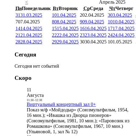
<
Апрель 2025
Пн
Понедельник
Вт
Вторник
Ср
Среда
Чт
Четверг
31
31.03.2025
1
01.04.2025
2
02.04.2025
3
03.04.2025
7
07.04.2025
8
08.04.2025
9
09.04.2025
10
10.04.2025
14
14.04.2025
15
15.04.2025
16
16.04.2025
17
17.04.2025
21
21.04.2025
22
22.04.2025
23
23.04.2025
24
24.04.2025
28
28.04.2025
29
29.04.2025
30
30.04.2025
1
01.05.2025
Сегодня
Сегодня нет событий
Скоро
11
Августа
11:30
-
12:30
Виртуальный концертный зал 0+
Показ м/ф «Мойдодыр» (Союзмультфильм, 1954,
16 мин.); «Ивашка из Дворца пионеров»
(Союзмультфильм, 1981, 10 мин.); «Паровозик из
Ромашкова» (Союзмультфильм, 1967, 10 мин.)
(Ульяновой, 1, зал № 12)