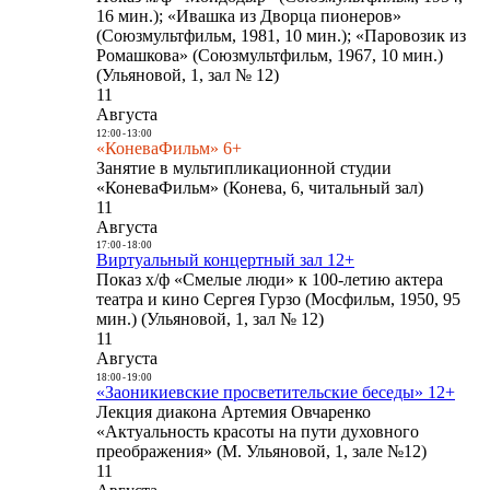
16 мин.); «Ивашка из Дворца пионеров»
(Союзмультфильм, 1981, 10 мин.); «Паровозик из
Ромашкова» (Союзмультфильм, 1967, 10 мин.)
(Ульяновой, 1, зал № 12)
11
Августа
12:00
-
13:00
«КоневаФильм» 6+
Занятие в мультипликационной студии
«КоневаФильм» (Конева, 6, читальный зал)
11
Августа
17:00
-
18:00
Виртуальный концертный зал 12+
Показ х/ф «Смелые люди» к 100-летию актера
театра и кино Сергея Гурзо (Мосфильм, 1950, 95
мин.) (Ульяновой, 1, зал № 12)
11
Августа
18:00
-
19:00
«Заоникиевские просветительские беседы» 12+
Лекция диакона Артемия Овчаренко
«Актуальность красоты на пути духовного
преображения» (М. Ульяновой, 1, зале №12)
11